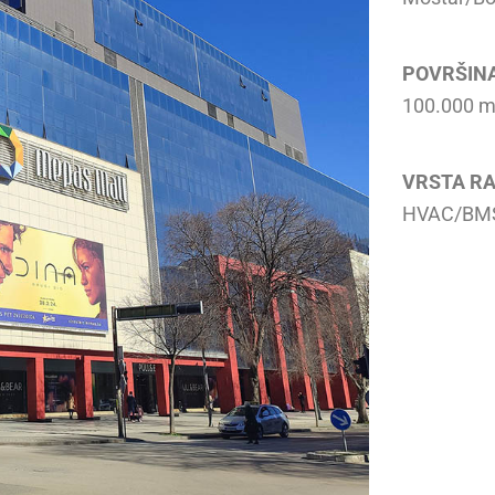
POVRŠINA
100.000 
VRSTA R
HVAC/BMS 