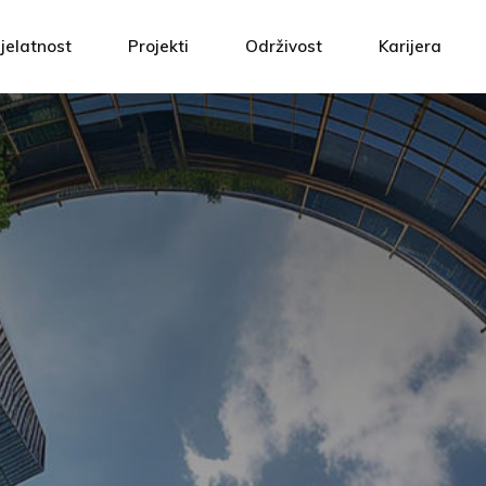
m
Projektna rješenja
ATH Ti
jelatnost
Projekti
Održivost
Karijera
 kvalitetom
Izvođenje radova
Povezan
 odgovornost
Automatika
Prijavi 
rojektna rješenja
ATH Tim
i
Servis i održavanje
etom
zvođenje radova
Povezani vrije
Upravljanje energijom
rnost
utomatika
Prijavi se!
ervis i održavanje
pravljanje energijom