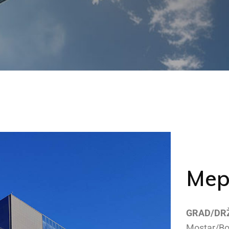
Mep
GRAD/DR
Mostar/Bo