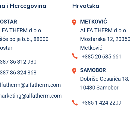
a i Hercegovina
Hrvatska
OSTAR
METKOVIĆ
LFA THERM d.o.o.
ALFA THERM d.o.o.
šće polje b.b., 88000
Mostarska 12, 20350
ostar
Metković
+385 20 685 661
387 36 312 930
SAMOBOR
387 36 324 868
Dobriše Cesarića 18,
lfatherm@alfatherm.com
10430 Samobor
arketing@alfatherm.com
+385 1 424 2209