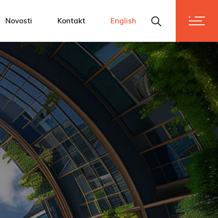
m
Novosti
Kontakt
English
i vrijednostima
se!
dnostima