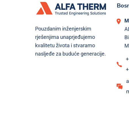
Bosn
M
Pouzdanim inženjerskim
A
rješenjima unaprjeđujemo
Bi
kvalitetu života i stvaramo
M
nasljeđe za buduće generacije.
+
+
a
m