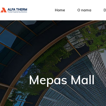
Alfa Ther
Home
O nama
D
Upravljanje
Društvena
Alfa Therm
P
Naši klijent
Upravljanje kvalit
I
Društvena odgovo
A
Naši klijenti
S
U
Mepas Mall