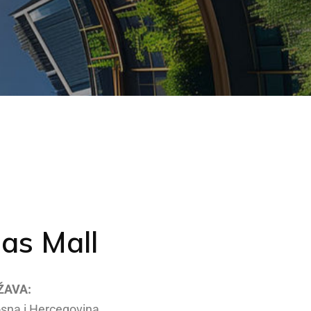
as Mall
ŽAVA:
sna i Hercegovina