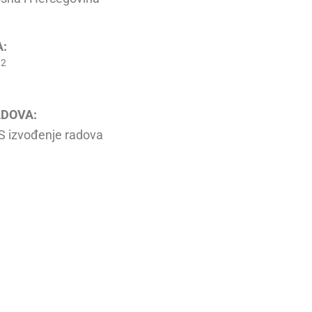
:
2
m
ADOVA:
izvođenje radova