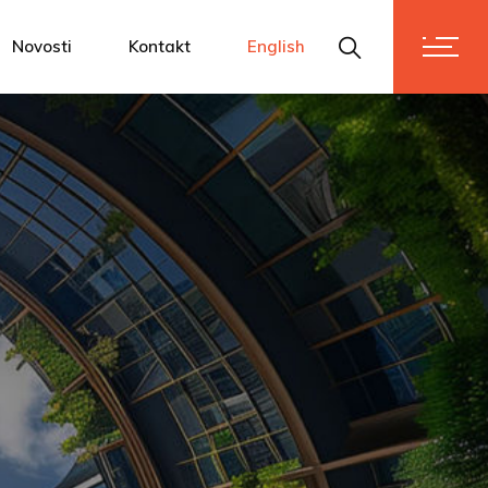
m
Novosti
Kontakt
English
i vrijednostima
se!
dnostima