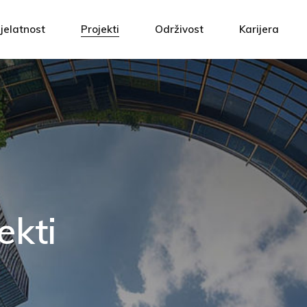
m
Projektna rješenja
ATH Ti
jelatnost
Projekti
Održivost
Karijera
 kvalitetom
Izvođenje radova
Povezan
 odgovornost
Automatika
Prijavi 
rojektna rješenja
ATH Tim
i
Servis i održavanje
etom
zvođenje radova
Povezani vrije
Upravljanje energijom
rnost
utomatika
Prijavi se!
ervis i održavanje
pravljanje energijom
ekti