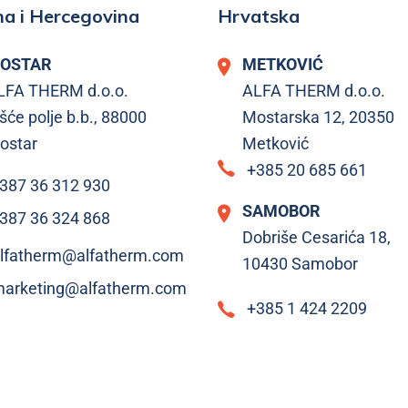
a i Hercegovina
Hrvatska
OSTAR
METKOVIĆ
LFA THERM d.o.o.
ALFA THERM d.o.o.
šće polje b.b., 88000
Mostarska 12, 20350
ostar
Metković
+385 20 685 661
387 36 312 930
SAMOBOR
387 36 324 868
Dobriše Cesarića 18,
lfatherm@alfatherm.com
10430 Samobor
arketing@alfatherm.com
+385 1 424 2209