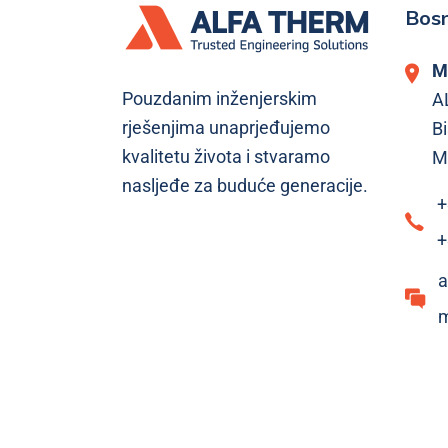
Bosn
M
Pouzdanim inženjerskim
A
rješenjima unaprjeđujemo
Bi
kvalitetu života i stvaramo
M
nasljeđe za buduće generacije.
+
+
a
m