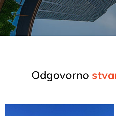
Odgovorno
stva