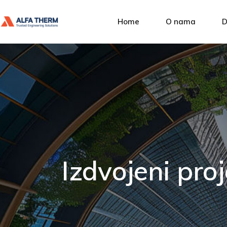
Alfa Ther
Home
O nama
D
Upravljanje
Društvena
Alfa Therm
P
Naši klijent
Upravljanje kvalit
I
Društvena odgovo
A
Naši klijenti
S
U
Izdvojeni proj