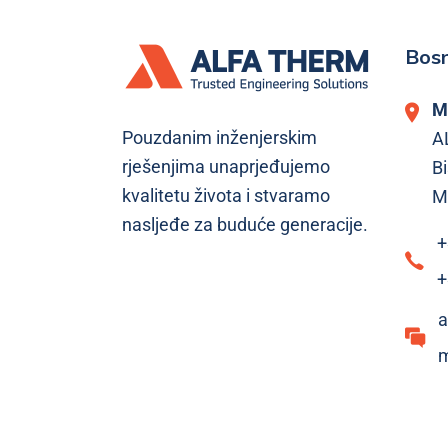
Bosn
M
Pouzdanim inženjerskim
A
rješenjima unaprjeđujemo
Bi
kvalitetu života i stvaramo
M
nasljeđe za buduće generacije.
+
+
a
m