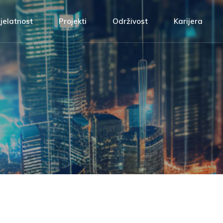
m
Projektna rješenja
ATH Ti
jelatnost
Projekti
Održivost
Karijera
 kvalitetom
Izvođenje radova
Povezan
 odgovornost
Automatika
Prijavi 
rojektna rješenja
ATH Tim
i
Servis i održavanje
etom
zvođenje radova
Povezani vrije
Upravljanje energijom
rnost
utomatika
Prijavi se!
ervis i održavanje
pravljanje energijom