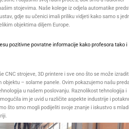
našim stojevima. Naše kolege iz odjela automatike predst
stav, gdje su učenici imali priliku vidjeti kako samo s je
elikim objektima diljem Europe.
esu pozitivne povratne informacije kako profesora tako i
naše CNC strojeve, 3D printere i sve ono što se može izradit
em objektu – solarne panele. Ovim pokazujemo našu pred
ehnologija u našem poslovanju. Raznolikost tehnologija i
gućila im je uvid u različite aspekte industrije i potaknu
smo što smo mogli podijeliti svoje znanje i iskustvo s mla
iji.