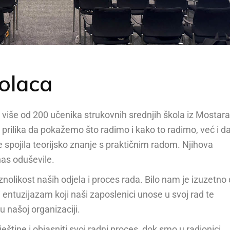
kolaca
 više od 200 učenika strukovnih srednjih škola iz Mostara
 prilika da pokažemo što radimo i kako to radimo, već i d
 spojila teorijsko znanje s praktičnim radom. Njihova
nas oduševile.
znolikost naših odjela i proces rada. Bilo nam je izuzetno
i entuzijazam koji naši zaposlenici unose u svoj rad te
 našoj organizaciji.
vještine i objasniti svoj radni proces, dok smo u radionici