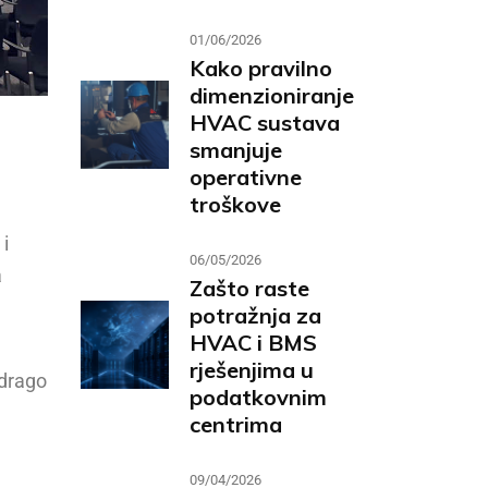
01/06/2026
Kako pravilno
dimenzioniranje
HVAC sustava
smanjuje
operativne
troškove
 i
06/05/2026
a
Zašto raste
potražnja za
HVAC i BMS
rješenjima u
 drago
podatkovnim
centrima
09/04/2026