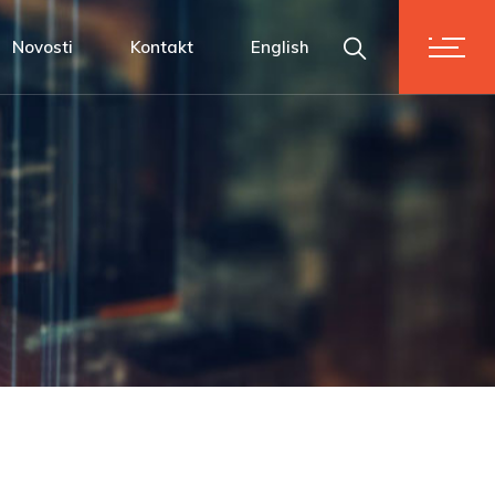
m
Novosti
Kontakt
English
i vrijednostima
se!
dnostima