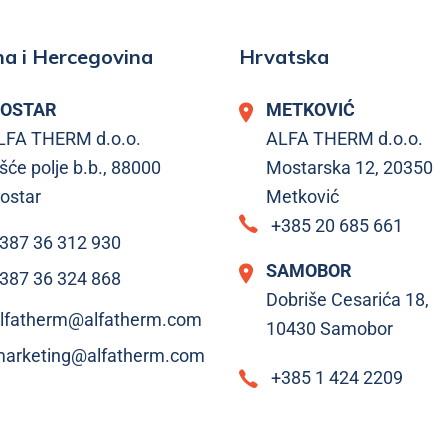
a i Hercegovina
Hrvatska
OSTAR
METKOVIĆ
LFA THERM d.o.o.
ALFA THERM d.o.o.
šće polje b.b., 88000
Mostarska 12, 20350
ostar
Metković
+385 20 685 661
387 36 312 930
SAMOBOR
387 36 324 868
Dobriše Cesarića 18,
lfatherm@alfatherm.com
10430 Samobor
arketing@alfatherm.com
+385 1 424 2209