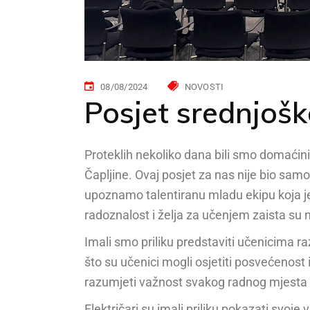
08/08/2024
NOVOSTI
Posjet srednjoš
Proteklih nekoliko dana bili smo domaćini
Čapljine. Ovaj posjet za nas nije bio samo
upoznamo talentiranu mladu ekipu koja je
radoznalost i želja za učenjem zaista su 
Imali smo priliku predstaviti učenicima ra
što su učenici mogli osjetiti posvećenost 
razumjeti važnost svakog radnog mjesta u
Električari su imali priliku pokazati svoje 