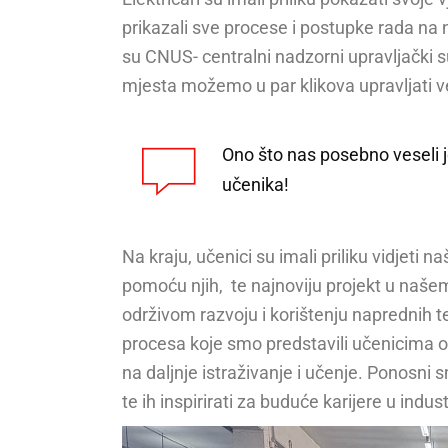
prikazali sve procese i postupke rada na 
su CNUS- centralni nadzorni upravljački su
mjesta možemo u par klikova upravljati v
Ono što nas posebno veseli j
učenika!
Na kraju, učenici su imali priliku vidjeti 
pomoću njih, te najnoviju projekt u naš
održivom razvoju i korištenju naprednih t
procesa koje smo predstavili učenicima omo
na daljnje istraživanje i učenje. Ponosni 
te ih inspirirati za buduće karijere u industr