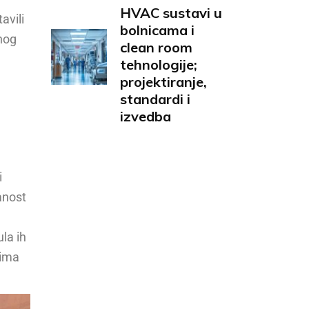
HVAC sustavi u
avili
bolnicama i
dnog
clean room
tehnologije;
projektiranje,
standardi i
izvedba
i
anost
la ih
dima