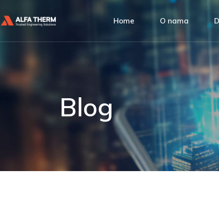
Alfa Ther
Home
O nama
D
Upravljanje
Društvena
Alfa Therm
P
Naši klijent
Upravljanje kvalit
I
Društvena odgovo
A
Blog
Naši klijenti
S
U