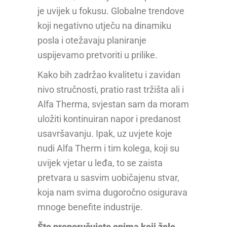
je uvijek u fokusu. Globalne trendove
koji negativno utječu na dinamiku
posla i otežavaju planiranje
uspijevamo pretvoriti u prilike.
Kako bih zadržao kvalitetu i zavidan
nivo stručnosti, pratio rast tržišta ali i
Alfa Therma, svjestan sam da moram
uložiti kontinuiran napor i predanost
usavršavanju. Ipak, uz uvjete koje
nudi Alfa Therm i tim kolega, koji su
uvijek vjetar u leđa, to se zaista
pretvara u sasvim uobičajenu stvar,
koja nam svima dugoročno osigurava
mnoge benefite industrije.
Što preporučujete onima koji žele