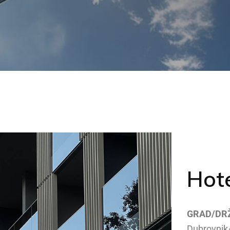
Hot
GRAD/DR
Dubrovnik