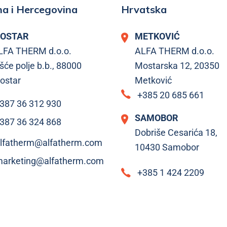
a i Hercegovina
Hrvatska
OSTAR
METKOVIĆ
LFA THERM d.o.o.
ALFA THERM d.o.o.
šće polje b.b., 88000
Mostarska 12, 20350
ostar
Metković
+385 20 685 661
387 36 312 930
SAMOBOR
387 36 324 868
Dobriše Cesarića 18,
lfatherm@alfatherm.com
10430 Samobor
arketing@alfatherm.com
+385 1 424 2209