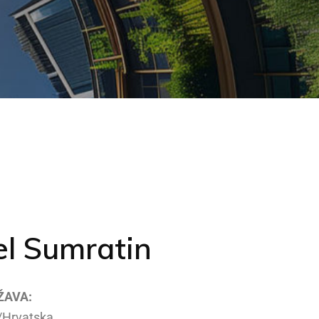
el Sumratin
ŽAVA:
/Hrvatska