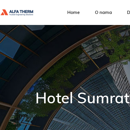
Alfa Ther
Home
O nama
D
Upravljanje
Društvena
Alfa Therm
P
Naši klijent
Upravljanje kvalit
I
Društvena odgovo
A
Naši klijenti
S
U
Hotel Sumrat