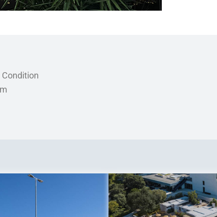
r Condition
em