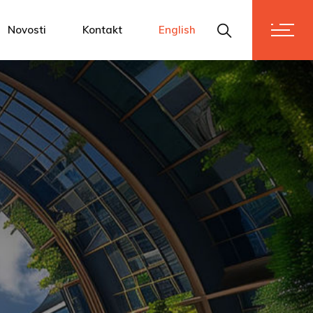
m
Novosti
Kontakt
English
i vrijednostima
se!
dnostima