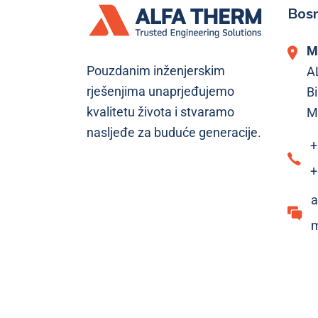
Bosn
M
Pouzdanim inženjerskim
A
rješenjima unaprjeđujemo
Bi
kvalitetu života i stvaramo
M
nasljeđe za buduće generacije.
+
+
a
m