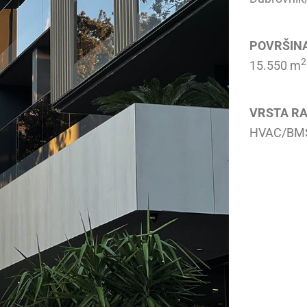
POVRŠINA
2
15.550 m
VRSTA R
HVAC/BMS 