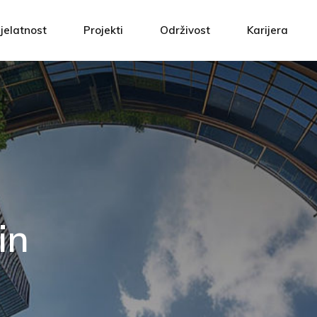
m
Projektna rješenja
ATH Ti
jelatnost
Projekti
Održivost
Karijera
 kvalitetom
Izvođenje radova
Povezan
 odgovornost
Automatika
Prijavi 
rojektna rješenja
ATH Tim
i
Servis i održavanje
etom
zvođenje radova
Povezani vrije
Upravljanje energijom
rnost
utomatika
Prijavi se!
ervis i održavanje
pravljanje energijom
in