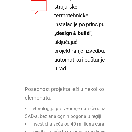
strojarske
termotehničke
instalacije po principu
„
design & build
“,
uključujući
projektiranje, izvedbu,
automatiku i puštanje
u rad.
Posebnost projekta leži u nekoliko
elemenata:
tehnologija proizvodnje naručena iz
SAD-a, bez analognih pogona u regiji
investicija veća od 40 milijuna eura
izvedba u više faza, gdje je dio linije