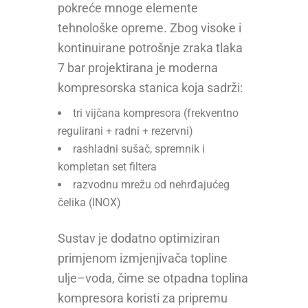
pokreće mnoge elemente
tehnološke opreme. Zbog visoke i
kontinuirane potrošnje zraka tlaka
7 bar projektirana je moderna
kompresorska stanica koja sadrži:
tri vijčana kompresora (frekventno
regulirani + radni + rezervni)
rashladni sušač, spremnik i
kompletan set filtera
razvodnu mrežu od nehrđajućeg
čelika (INOX)
Sustav je dodatno optimiziran
primjenom izmjenjivača topline
ulje–voda, čime se otpadna toplina
kompresora koristi za pripremu