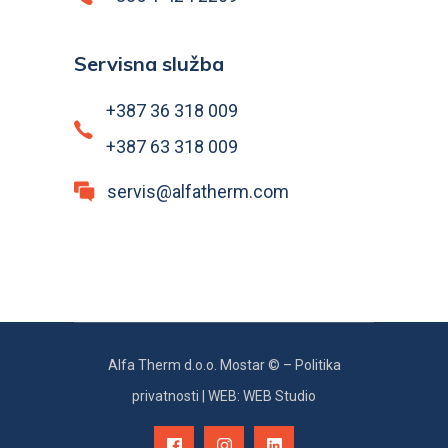
Servisna služba
+387 36 318 009
+387 63 318 009
servis@alfatherm.com
Alfa Therm d.o.o. Mostar © –
Politika
privatnosti
|
WEB: WEB Studio