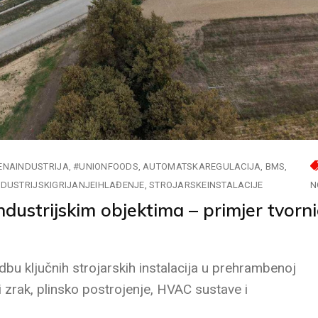
NAINDUSTRIJA
#UNIONFOODS
AUTOMATSKAREGULACIJA
BMS
NDUSTRIJSKIGRIJANJEIHLAĐENJE
STROJARSKEINSTALACIJE
N
ndustrijskim objektima – primjer tvorn
edbu ključnih strojarskih instalacija u prehrambenoj
ni zrak, plinsko postrojenje, HVAC sustave i