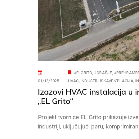
#ELGRITO
#ORAŠJE
#PREHRAMBE
01/12/2025
HVAC
INDUSTRIJSKAVENTILACIJA
I
Izazovi HVAC instalacija u i
„EL Grito“
Projekt tvornice EL Grito prikazuje izv
industriji, uključujući paru, komprimira