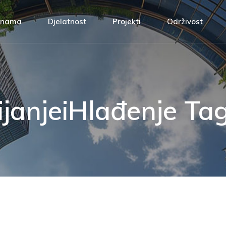
Alfa Therm
Projektna rješenja
 nama
Djelatnost
Projekti
Održivost
Upravljanje kvalitetom
Izvođenje radova
Društvena odgovornost
Automatika
fa Therm
Projektna rješenja
Naši klijenti
Servis i održavanje
ravljanje kvalitetom
Izvođenje radova
Upravljanje energijom
uštvena odgovornost
Automatika
rijanjeiHlađenje Ta
ši klijenti
Servis i održavanje
Upravljanje energijom