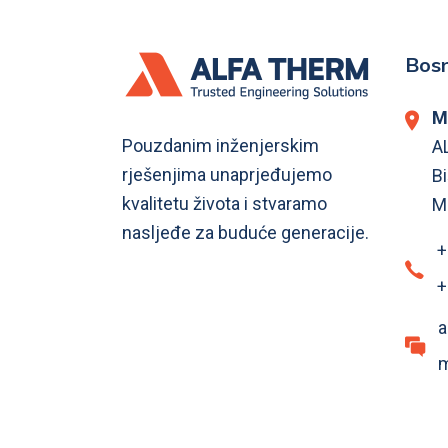
Bosn
M
Pouzdanim inženjerskim
A
rješenjima unaprjeđujemo
Bi
kvalitetu života i stvaramo
M
nasljeđe za buduće generacije.
+
+
a
m