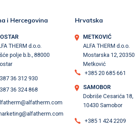
a i Hercegovina
Hrvatska
OSTAR
METKOVIĆ
LFA THERM d.o.o.
ALFA THERM d.o.o.
šće polje b.b., 88000
Mostarska 12, 20350
ostar
Metković
+385 20 685 661
387 36 312 930
SAMOBOR
387 36 324 868
Dobriše Cesarića 18,
lfatherm@alfatherm.com
10430 Samobor
arketing@alfatherm.com
+385 1 424 2209