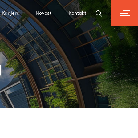
ATH Tim
Karijera
Novosti
Kontakt
Povezani vrijednostima
Prijavi se!
ATH Tim
Povezani vrijednostima
Prijavi se!
g