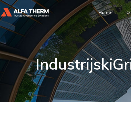
Home
O
Al
Up
Dr
IndustrijskiG
Na