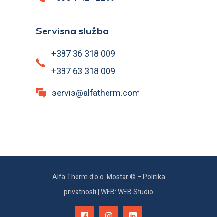
Servisna služba
+387 36 318 009
+387 63 318 009
servis@alfatherm.com
Alfa Therm d.o.o. Mostar © –
Politika
privatnosti
|
WEB: WEB Studio