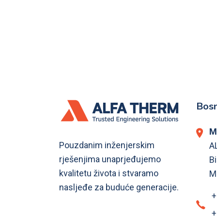
Bosn
M
Pouzdanim inženjerskim
A
rješenjima unaprjeđujemo
Bi
kvalitetu života i stvaramo
M
nasljeđe za buduće generacije.
+
+