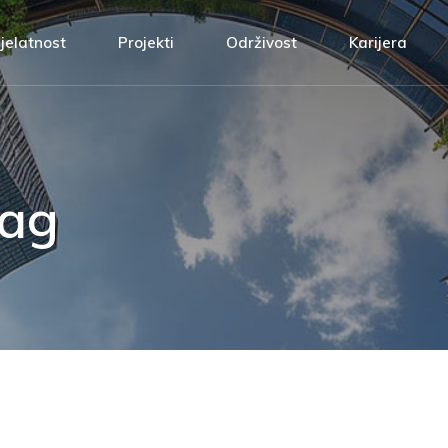
m
Projektna rješenja
ATH Ti
jelatnost
Projekti
Održivost
Karijera
e kvalitetom
Izvođenje radova
Poveza
 odgovornost
Automatika
Prijavi 
rojektna rješenja
ATH Tim
i
Servis i održavanje
etom
zvođenje radova
Povezani vrije
Upravljanje energijom
rnost
utomatika
Prijavi se!
Tag
ervis i održavanje
pravljanje energijom