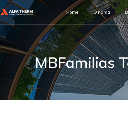
Alfa Ther
Home
O nama
D
Upravljanj
Društvena
Alfa Therm
P
Naši klijent
Upravljanje kvalit
I
Društvena odgovo
A
MBFamilias 
Naši klijenti
S
U