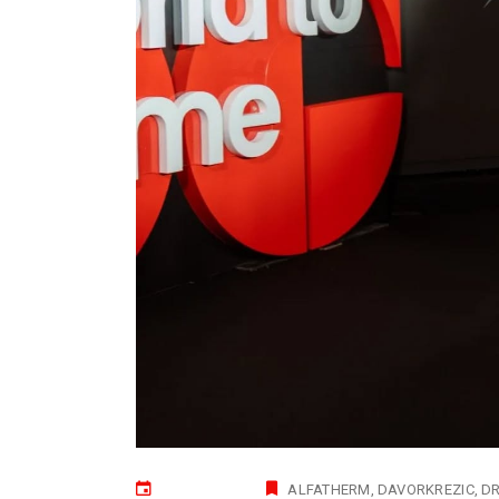
ALFATHERM
DAVORKREZIC
D