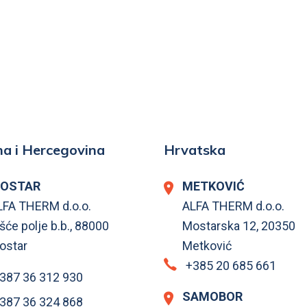
a i Hercegovina
Hrvatska
OSTAR
METKOVIĆ
LFA THERM d.o.o.
ALFA THERM d.o.o.
šće polje b.b., 88000
Mostarska 12, 20350
ostar
Metković
+385 20 685 661
387 36 312 930
SAMOBOR
387 36 324 868