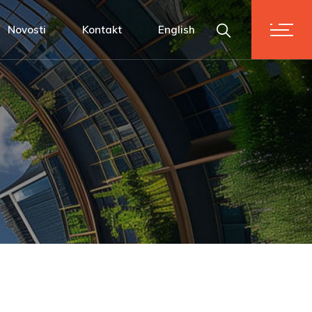
m
Novosti
Kontakt
English
ni vrijednostima
se!
dnostima